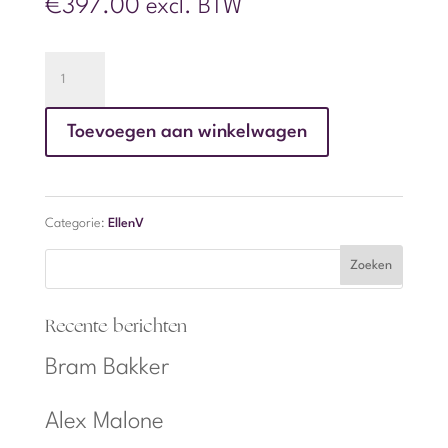
€
397.00
excl. BTW
Jouw
Onderstroom
Toevoegen aan winkelwagen
aantal
Categorie:
EllenV
Recente berichten
Bram Bakker
Alex Malone