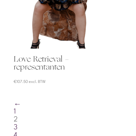
Love Retrieval –
representanten
€
107.50
excl. BTW
←
1
2
3
4