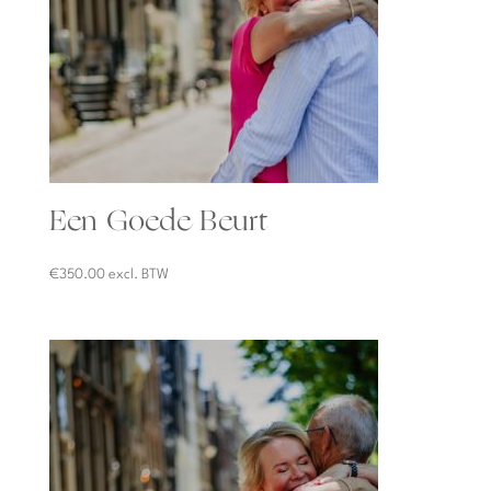
Een Goede Beurt
€
350.00
excl. BTW