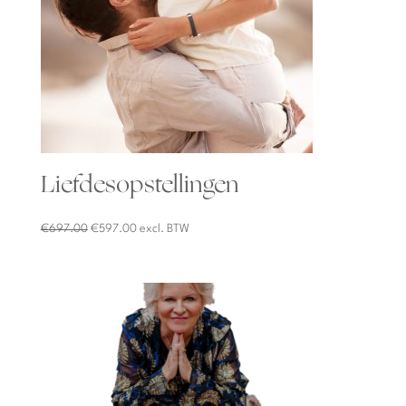
Liefdesopstellingen
Oorspronkelijke
Huidige
€
697.00
€
597.00
excl. BTW
prijs
prijs
was:
is:
€697.00.
€597.00.